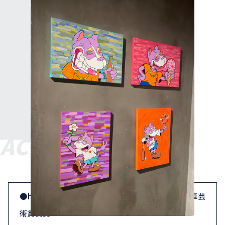
個展 Life goes on
ACHIEVEMENT
主な実績
●heart art infukuoka（福岡市美術館）持田総章芸
術賞受賞