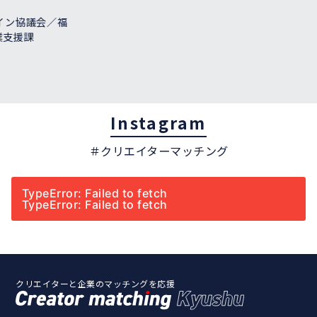
ン協議会／福
支援課
Instagram
＃クリエイターマッチング
TypeError: Failed to fetch
TypeError: Failed to fetch
クリエイターと企業のマッチングを応援