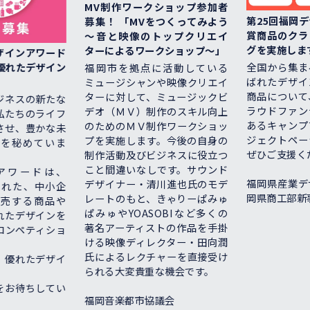
MV制作ワークショップ参加者
第25回福岡デ
募集！ 「MVをつくってみよう
賞商品のクラウ
～音と映像のトップクリエイ
グを実施します
ターによるワークショップ～」
インアワード
全国から集まる
れたデザイン
福岡市を拠点に活動している
ばれたデザイン
ミュージシャンや映像クリエイ
商品について、
ターに対して、ミュージックビ
ネスの新たな
ラウドファンデ
デオ（ＭＶ）制作のスキル向上
たちのライフ
あるキャンプフ
のためのＭＶ制作ワークショッ
せ、豊かな未
ジェクトページ
プを実施します。今後の自身の
秘めていま
ぜひご支援くだ
制作活動及びビジネスに役立つ
こと間違いなしです。サウンド
ワードは、
福岡県産業デザ
デザイナー・清川進也氏のモデ
れた、中小企
岡県商工部新事
レートのもと、きゃりーぱみゅ
する商品や
ぱみゅやYOASOBIなど多くの
たデザインを
著名アーティストの作品を手掛
ンペティショ
ける映像ディレクター・田向潤
氏によるレクチャーを直接受け
優れたデザイ
られる大変貴重な機会です。
お待ちしてい
福岡音楽都市協議会