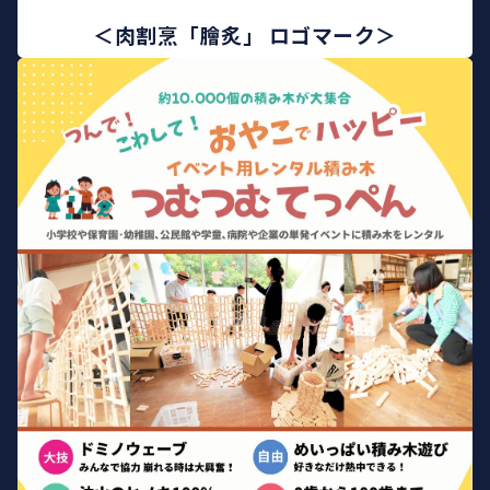
＜肉割烹「膾炙」 ロゴマーク＞