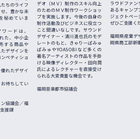
ラウドファンデ
デオ（ＭＶ）制作のスキル向上
ちのライフ
あるキャンプフ
のためのＭＶ制作ワークショッ
、豊かな未
ジェクトページ
プを実施します。今後の自身の
秘めていま
ぜひご支援くださ
制作活動及びビジネスに役立つ
こと間違いなしです。サウンド
ワードは、
福岡県産業デザ
デザイナー・清川進也氏のモデ
れた、中小企
岡県商工部新事業
レートのもと、きゃりーぱみゅ
する商品や
ぱみゅやYOASOBIなど多くの
デザインを
著名アーティストの作品を手掛
ペティショ
ける映像ディレクター・田向潤
氏によるレクチャーを直接受け
れたデザイ
られる大変貴重な機会です。
待ちしてい
福岡音楽都市協議会
協議会／福
援課