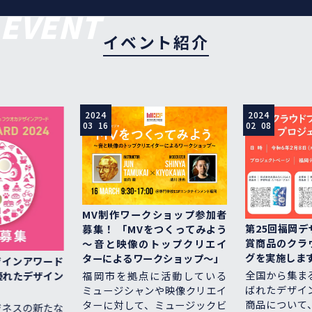
EVENT
イベント紹介
2024
2024
03 16
02 08
MV制作ワークショップ参加者
第25回福岡デザ
募集！ 「MVをつくってみよう
賞商品のクラウ
～音と映像のトップクリエイ
グを実施します！
ターによるワークショップ～」
ンアワード
全国から集まる
れたデザイン
福岡市を拠点に活動している
ばれたデザイン
ミュージシャンや映像クリエイ
商品について、
ターに対して、ミュージックビ
スの新たな