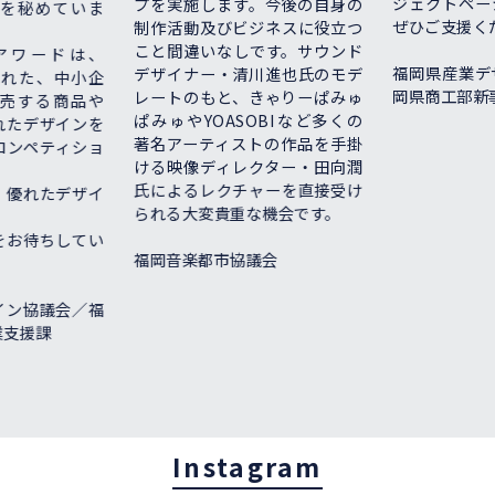
ジェクトページ
プを実施します。今後の自身の
秘めていま
ぜひご支援くだ
制作活動及びビジネスに役立つ
こと間違いなしです。サウンド
ワードは、
福岡県産業デザ
デザイナー・清川進也氏のモデ
れた、中小企
岡県商工部新事
レートのもと、きゃりーぱみゅ
する商品や
ぱみゅやYOASOBIなど多くの
たデザインを
著名アーティストの作品を手掛
ンペティショ
ける映像ディレクター・田向潤
氏によるレクチャーを直接受け
優れたデザイ
られる大変貴重な機会です。
お待ちしてい
福岡音楽都市協議会
ン協議会／福
援課
Instagram