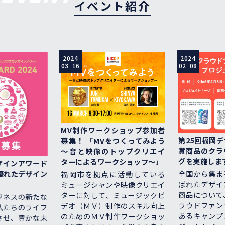
イベント紹介
2024
2024
03 16
02 08
MV制作ワークショップ参加者
第25回福岡デザ
募集！ 「MVをつくってみよう
賞商品のクラウ
～音と映像のトップクリエイ
グを実施します
ターによるワークショップ～」
インアワード
全国から集まる
れたデザイン
福岡市を拠点に活動している
ばれたデザイン
ミュージシャンや映像クリエイ
商品について、
ターに対して、ミュージックビ
ネスの新たな
ラウドファンデ
デオ（ＭＶ）制作のスキル向上
たちのライフ
あるキャンプフ
のためのＭＶ制作ワークショッ
せ、豊かな未