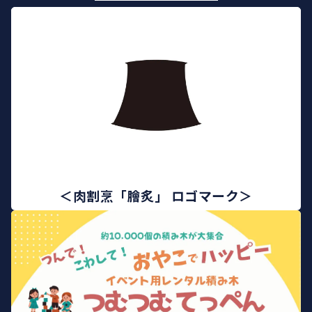
＜肉割烹「膾炙」 ロゴマーク＞